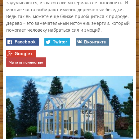
задумываются, из какого же материала ее выполнить. И
пр
многие часто выбирают именно деревянные беседки.
ов
за
Ведь так вы можете еще ближе приобщиться к природе.
ос
Дерево – это замечательный источник энергии, который
ос
помогает человеку набраться сил и эмоций.
Facebook
Twitter
Вконтакте
Google+
Ч
Читать полностью