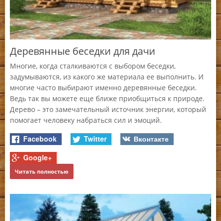
Деревянные беседки для дачи
З
Многие, когда сталкиваются с выбором беседки,
ут
Бе
задумываются, из какого же материала ее выполнить. И
пр
многие часто выбирают именно деревянные беседки.
ов
за
Ведь так вы можете еще ближе приобщиться к природе.
ос
Дерево – это замечательный источник энергии, который
ос
помогает человеку набраться сил и эмоций.
Facebook
Twitter
Вконтакте
Google+
Ч
Читать полностью