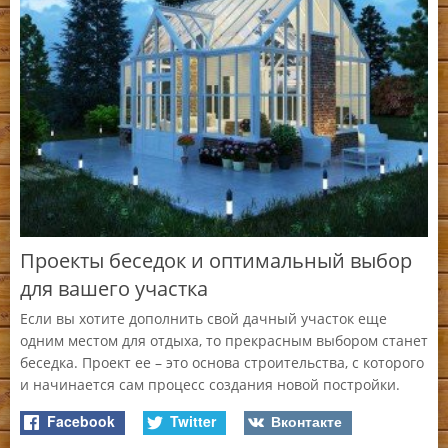
Проекты беседок и оптимальный выбор
Б
для вашего участка
,
Ко
не
Если вы хотите дополнить свой дачный участок еще
бы
одним местом для отдыха, то прекрасным выбором станет
беседка. Проект ее – это основа строительства, с которого
и начинается сам процесс создания новой постройки.
Facebook
Twitter
Вконтакте
Ч