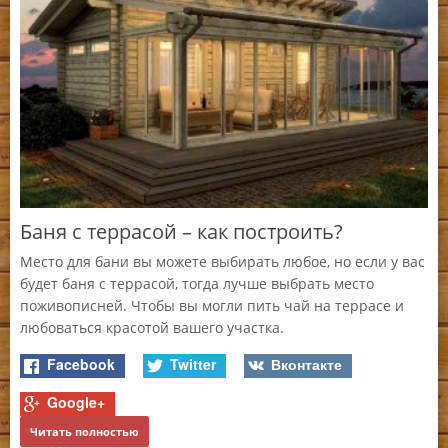
Баня с террасой – как построить?
Место для бани вы можете выбирать любое, но если у вас
будет баня с террасой, тогда лучше выбрать место
Д
поживописней. Чтобы вы могли пить чай на террасе и
любоваться красотой вашего участка.
Дл
не
Facebook
Twitter
Вконтакте
т
по
.
вр
Google+
Читать полностью