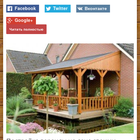
Facebook
Twitter
Вконтакте
Google+
Ч
Читать полностью
П