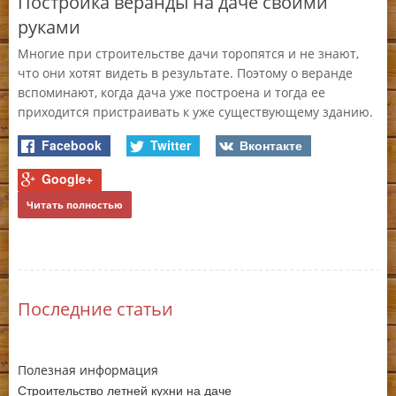
Постройка веранды на даче своими
р
руками
Чт
Многие при строительстве дачи торопятся и не знают,
м
до
что они хотят видеть в результате. Поэтому о веранде
не
вспоминают, когда дача уже построена и тогда ее
ка
приходится пристраивать к уже существующему зданию.
на
Facebook
Twitter
Вконтакте
Google+
Читать полностью
Ч
Последние статьи
Полезная информация
Строительство летней кухни на даче